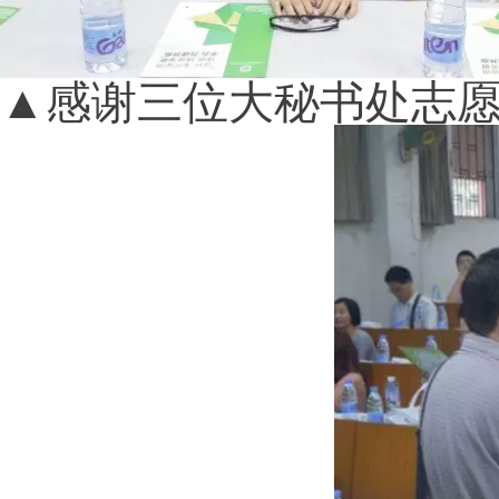
▲感谢三位大秘书处志